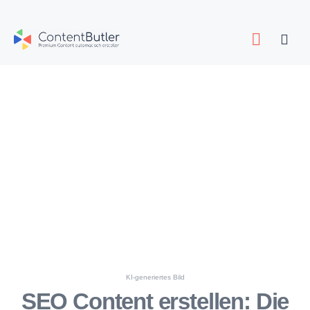
Zum
Inhalt
Togg
springen
Navig
KI-generiertes Bild
SEO Content erstellen: Die