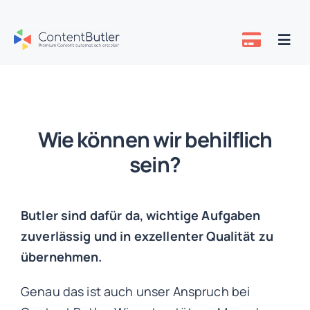
Zum
Inhalt
Togg
springen
Navi
Preise
Über uns
Wie können wir behilflich
sein?
Know-how
Butler sind dafür da, wichtige Aufgaben
zuverlässig und in exzellenter Qualität zu
übernehmen.
Genau das ist auch unser Anspruch bei