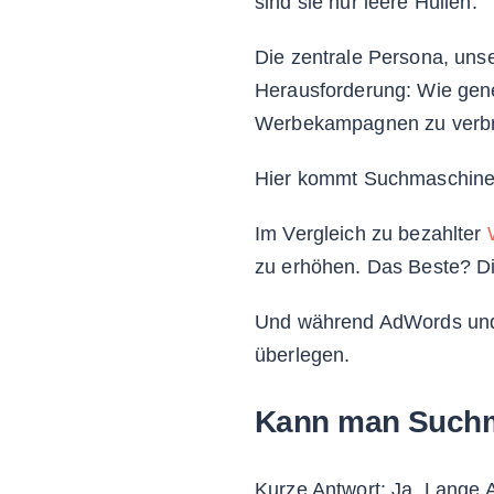
sind sie nur leere Hüllen.
Die zentrale Persona, unse
Herausforderung: Wie gene
Werbekampagnen zu verb
Hier kommt Suchmaschinen
Im Vergleich zu bezahlter
zu erhöhen. Das Beste? Die
Und während AdWords und C
überlegen.
Kann man Suchm
Kurze Antwort: Ja. Lange A