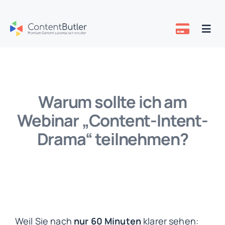
Zum
Inhalt
Togg
springen
Navi
Preise
Über uns
Warum sollte ich am
Webinar „Content-Intent-
Know-how
Drama“ teilnehmen?
Weil Sie nach
nur 60 Minuten
klarer sehen: