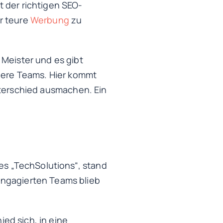
 der richtigen SEO-
r teure
Werbung
zu
 Meister und es gibt
inere Teams. Hier kommt
erschied ausmachen. Ein
 es „TechSolutions“, stand
engagierten Teams blieb
ed sich, in eine