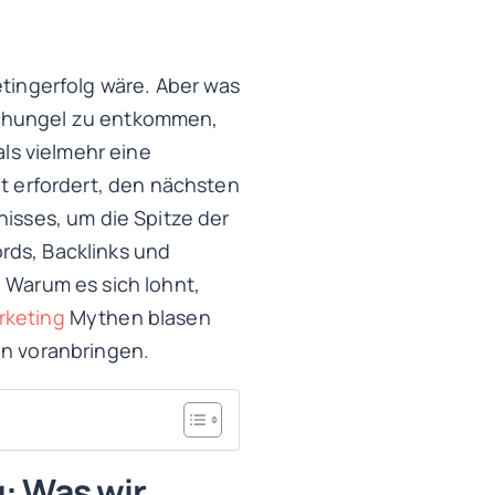
etingerfolg wäre. Aber was
schungel zu entkommen,
ls vielmehr eine
it erfordert, den nächsten
nisses, um die Spitze der
rds, Backlinks und
 Warum es sich lohnt,
rketing
Mythen blasen
en voranbringen.
: Was wir