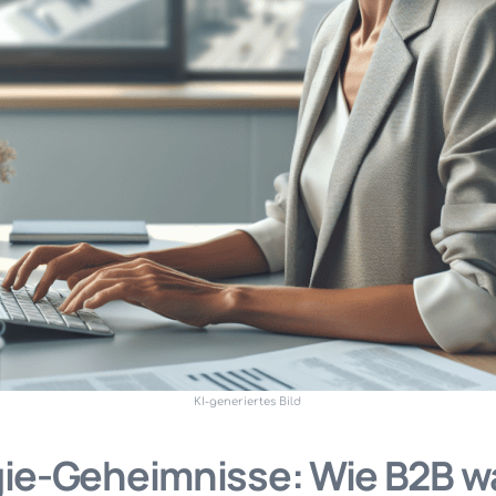
KI-generiertes Bild
ie-Geheimnisse: Wie B2B 