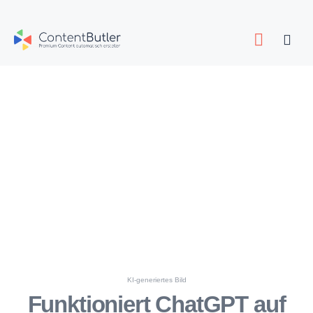
Zum
Inhalt
Togg
springen
Navig
KI-generiertes Bild
Funktioniert ChatGPT auf