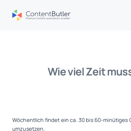
Zum
Inhalt
springen
Wie viel Zeit mus
Wöchentlich findet ein ca. 30 bis 60-minütige
umzusetzen.