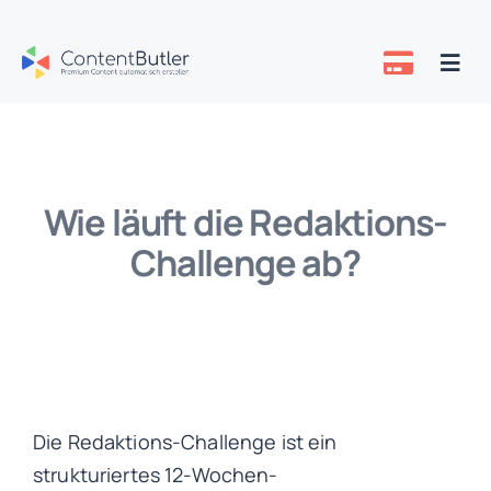
Zum
Inhalt
Togg
springen
Navi
Preise
Über uns
Wie läuft die Redaktions-
Challenge ab?
Know-how
Die Redaktions-Challenge ist ein
strukturiertes 12-Wochen-