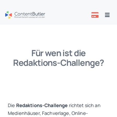
Zum
Inhalt
Togg
springen
Navi
Preise
Über uns
Für wen ist die
Redaktions-Challenge?
Know-how
Die
Redaktions-Challenge
richtet sich an
Medienhäuser, Fachverlage, Online-