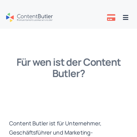
Zum
Inhalt
Togg
springen
Navi
Preise
Über uns
Für wen ist der Content
Butler?
Know-how
Content Butler ist für Unternehmer,
Geschäftsführer und Marketing-