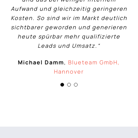
Aufwand und gleichzeitig geringeren
zu koordinieren. Dadurch spare ich
Beiträge für meinen Blog parat.
Kosten. So sind wir im Markt deutlich
Meine Sichtbarkeit hat sich seitdem
enorm viel Zeit und Kosten. Die
Sichtbarkeit meiner Website hat sich
sichtbarer geworden und generieren
signifikant verbessert und immer
deutlich verbessert und wir erhalten
mehr Interessenten sprechen mich
heute spürbar mehr qualifizierte
spürbar mehr Anfragen über Google.“
direkt an. Ich bin super zufrieden!“
Leads und Umsatz.“
Lothar Petzold
Michael Damm
Gerhart Flothow
,
,
eliQa GmbH, Berlin
Blueteam GmbH,
,
immobilienkonflikte.de, Mainz
Hannover