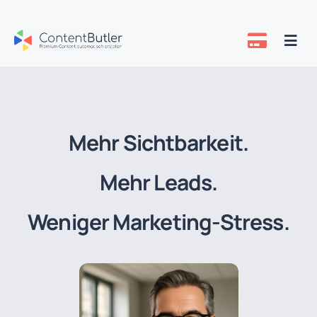
Zum
Inhalt
Togg
springen
Navi
Preise
Über uns
Mehr Sichtbarkeit.
Know-how
Mehr Leads.
Weniger Marketing-Stress.